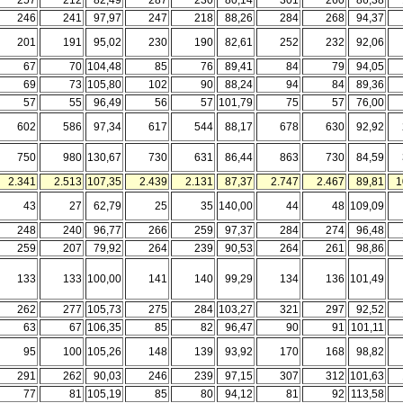
257
212
82,49
287
230
80,14
301
260
86,38
246
241
97,97
247
218
88,26
284
268
94,37
201
191
95,02
230
190
82,61
252
232
92,06
67
70
104,48
85
76
89,41
84
79
94,05
69
73
105,80
102
90
88,24
94
84
89,36
57
55
96,49
56
57
101,79
75
57
76,00
602
586
97,34
617
544
88,17
678
630
92,92
750
980
130,67
730
631
86,44
863
730
84,59
2.341
2.513
107,35
2.439
2.131
87,37
2.747
2.467
89,81
1
43
27
62,79
25
35
140,00
44
48
109,09
248
240
96,77
266
259
97,37
284
274
96,48
259
207
79,92
264
239
90,53
264
261
98,86
133
133
100,00
141
140
99,29
134
136
101,49
262
277
105,73
275
284
103,27
321
297
92,52
63
67
106,35
85
82
96,47
90
91
101,11
95
100
105,26
148
139
93,92
170
168
98,82
291
262
90,03
246
239
97,15
307
312
101,63
77
81
105,19
85
80
94,12
81
92
113,58