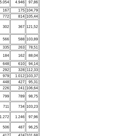
5.054
4.946
97,86
167
175
104,79
772
814
105,44
302
367
121,52
566
588
103,89
335
263
78,51
184
162
88,04
648
610
94,14
292
328
112,33
979
1.012
103,37
448
427
95,31
226
241
106,64
799
789
98,75
711
734
103,23
1.272
1.246
97,96
506
487
96,25
417
424
101,68