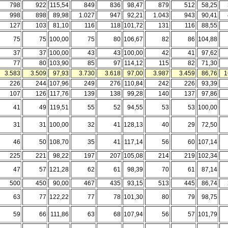
798
922
115,54
849
836
98,47
879
512
58,25
998
898
89,98
1.027
947
92,21
1.043
943
90,41
127
103
81,10
116
118
101,72
131
116
88,55
75
75
100,00
75
80
106,67
82
86
104,88
37
37
100,00
43
43
100,00
42
41
97,62
77
80
103,90
85
97
114,12
115
82
71,30
3.583
3.509
97,93
3.730
3.618
97,00
3.987
3.459
86,76
1
226
244
107,96
249
276
110,84
242
226
93,39
107
126
117,76
139
138
99,28
140
137
97,86
41
49
119,51
55
52
94,55
53
53
100,00
31
31
100,00
32
41
128,13
40
29
72,50
46
50
108,70
35
41
117,14
56
60
107,14
225
221
98,22
197
207
105,08
214
219
102,34
47
57
121,28
62
61
98,39
70
61
87,14
500
450
90,00
467
435
93,15
513
445
86,74
63
77
122,22
77
78
101,30
80
79
98,75
59
66
111,86
63
68
107,94
56
57
101,79