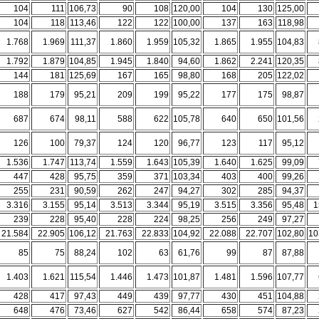
104
111
106,73
90
108
120,00
104
130
125,00
104
118
113,46
122
122
100,00
137
163
118,98
1.768
1.969
111,37
1.860
1.959
105,32
1.865
1.955
104,83
1.792
1.879
104,85
1.945
1.840
94,60
1.862
2.241
120,35
144
181
125,69
167
165
98,80
168
205
122,02
188
179
95,21
209
199
95,22
177
175
98,87
687
674
98,11
588
622
105,78
640
650
101,56
126
100
79,37
124
120
96,77
123
117
95,12
1.536
1.747
113,74
1.559
1.643
105,39
1.640
1.625
99,09
447
428
95,75
359
371
103,34
403
400
99,26
255
231
90,59
262
247
94,27
302
285
94,37
3.316
3.155
95,14
3.513
3.344
95,19
3.515
3.356
95,48
1
239
228
95,40
228
224
98,25
256
249
97,27
21.584
22.905
106,12
21.763
22.833
104,92
22.088
22.707
102,80
10
85
75
88,24
102
63
61,76
99
87
87,88
1.403
1.621
115,54
1.446
1.473
101,87
1.481
1.596
107,77
428
417
97,43
449
439
97,77
430
451
104,88
648
476
73,46
627
542
86,44
658
574
87,23