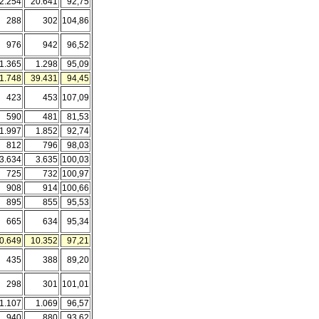
2.254
20.641
92,75
288
302
104,86
976
942
96,52
1.365
1.298
95,09
1.748
39.431
94,45
423
453
107,09
590
481
81,53
1.997
1.852
92,74
812
796
98,03
3.634
3.635
100,03
725
732
100,97
908
914
100,66
895
855
95,53
665
634
95,34
0.649
10.352
97,21
435
388
89,20
298
301
101,01
1.107
1.069
96,57
940
880
93,62