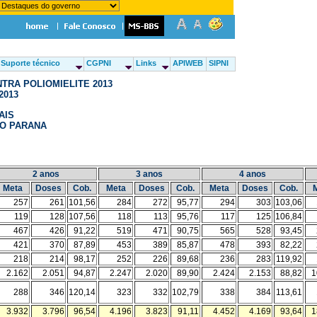
Suporte técnico
CGPNI
Links
APIWEB
SIPNI
TRA POLIOMIELITE 2013
2013
AIS
DO PARANA
2 anos
3 anos
4 anos
Meta
Doses
Cob.
Meta
Doses
Cob.
Meta
Doses
Cob.
257
261
101,56
284
272
95,77
294
303
103,06
119
128
107,56
118
113
95,76
117
125
106,84
467
426
91,22
519
471
90,75
565
528
93,45
421
370
87,89
453
389
85,87
478
393
82,22
218
214
98,17
252
226
89,68
236
283
119,92
2.162
2.051
94,87
2.247
2.020
89,90
2.424
2.153
88,82
1
288
346
120,14
323
332
102,79
338
384
113,61
3.932
3.796
96,54
4.196
3.823
91,11
4.452
4.169
93,64
1