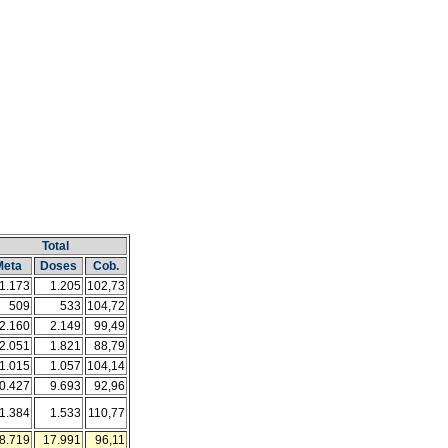
Total
Meta
Doses
Cob.
1.173
1.205
102,73
509
533
104,72
2.160
2.149
99,49
2.051
1.821
88,79
1.015
1.057
104,14
0.427
9.693
92,96
1.384
1.533
110,77
8.719
17.991
96,11