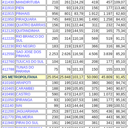
411430
MANDIRITUBA
210
261
124,29
419
457
109,07
411910
PIEN
78
93
119,23
156
177
113,46
411915
PINHAIS
956
801
83,79
1.912
1.197
62,60
411950
PIRAQUARA
745
849
113,96
1.490
1.258
84,43
412080
QUATRO BARRAS
156
191
122,44
311
232
74,60
412120
QUITANDINHA
110
159
144,55
219
165
75,34
RIO BRANCO DO
412220
285
314
110,18
569
519
91,21
SUL
412230
RIO NEGRO
183
219
119,67
366
316
86,34
SAO JOSE DOS
412550
2.253
2.626
116,56
4.506
3.839
85,20
PINHAIS
412760
TIJUCAS DO SUL
104
118
113,46
208
177
85,10
TUNAS DO
412788
75
76
101,33
150
155
103,33
PARANA
RS METROPOLITANA
25.054
25.848
103,17
50.090
45.809
91,45
410160
ARAPOTI
190
195
102,63
380
360
94,74
410465
CARAMBEI
188
199
105,85
375
340
90,67
410490
CASTRO
590
673
114,07
1.180
1.072
90,85
411050
IPIRANGA
93
100
107,53
186
177
95,16
411140
IVAI
99
143
144,44
198
199
100,51
411200
JAGUARIAIVA
253
287
113,44
505
436
86,34
411770
PALMEIRA
230
244
106,09
460
443
96,30
411940
PIRAI DO SUL
191
196
102,62
381
341
89,50