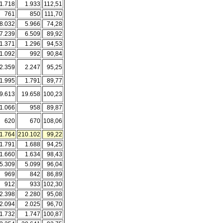
1.718
1.933
112,51
761
850
111,70
8.032
5.966
74,28
7.239
6.509
89,92
1.371
1.296
94,53
1.092
992
90,84
2.359
2.247
95,25
1.995
1.791
89,77
9.613
19.658
100,23
1.066
958
89,87
620
670
108,06
1.764
210.102
99,22
1.791
1.688
94,25
1.660
1.634
98,43
5.309
5.099
96,04
969
842
86,89
912
933
102,30
2.398
2.280
95,08
2.094
2.025
96,70
1.732
1.747
100,87