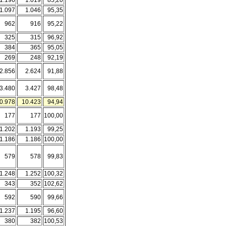
1.196
1.019
85,20
1.097
1.046
95,35
962
916
95,22
325
315
96,92
384
365
95,05
269
248
92,19
2.856
2.624
91,88
3.480
3.427
98,48
0.978
10.423
94,94
177
177
100,00
1.202
1.193
99,25
1.186
1.186
100,00
579
578
99,83
1.248
1.252
100,32
343
352
102,62
592
590
99,66
1.237
1.195
96,60
380
382
100,53