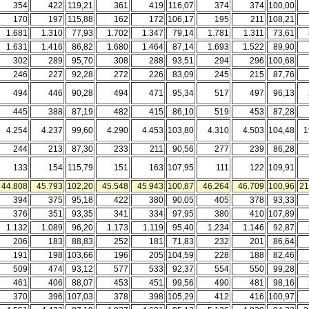
354
422
119,21
361
419
116,07
374
374
100,00
170
197
115,88
162
172
106,17
195
211
108,21
1.681
1.310
77,93
1.702
1.347
79,14
1.781
1.311
73,61
1.631
1.416
86,82
1.680
1.464
87,14
1.693
1.522
89,90
302
289
95,70
308
288
93,51
294
296
100,68
246
227
92,28
272
226
83,09
245
215
87,76
494
446
90,28
494
471
95,34
517
497
96,13
445
388
87,19
482
415
86,10
519
453
87,28
4.254
4.237
99,60
4.290
4.453
103,80
4.310
4.503
104,48
1
244
213
87,30
233
211
90,56
277
239
86,28
133
154
115,79
151
163
107,95
111
122
109,91
44.808
45.793
102,20
45.548
45.943
100,87
46.264
46.709
100,96
21
394
375
95,18
422
380
90,05
405
378
93,33
376
351
93,35
341
334
97,95
380
410
107,89
1.132
1.089
96,20
1.173
1.119
95,40
1.234
1.146
92,87
206
183
88,83
252
181
71,83
232
201
86,64
191
198
103,66
196
205
104,59
228
188
82,46
509
474
93,12
577
533
92,37
554
550
99,28
461
406
88,07
453
451
99,56
490
481
98,16
370
396
107,03
378
398
105,29
412
416
100,97