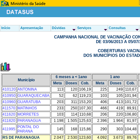
Início
Apresentação
Dúvidas
Serviços
Consultas
CAMPANHA NACIONAL DE VACINAÇÃO CON
DE 03/06/2013 A 05/07/
COBERTURAS VACIN
DOS MUNICÍPIOS DO ESTA
6 meses a < 1ano
1 ano
Município
Meta
Doses
Cob.
Meta
Doses
Cob.
410120
ANTONINA
113
120
106,19
225
249
110,67
410950
GUARAQUECABA
52
62
119,23
103
105
101,94
410960
GUARATUBA
203
311
153,20
406
413
101,72
411570
MATINHOS
233
250
107,30
466
419
89,91
411620
MORRETES
103
114
110,68
206
220
106,80
411820
PARANAGUA
1.198
1.505
125,63
2.396
1.964
81,97
PONTAL DO
411995
145
168
115,86
290
303
104,48
PARANA
RS DE PARANAGUA
2.047
2.530
123,60
4.092
3.673
89,76