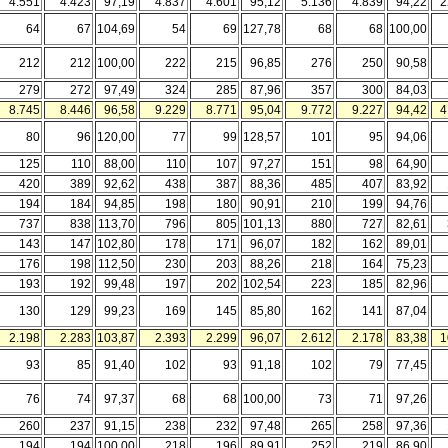
4.551
4.423
97,19
4.837
4.601
95,12
5.136
4.839
94,22
2
64
67
104,69
54
69
127,78
68
68
100,00
212
212
100,00
222
215
96,85
276
250
90,58
279
272
97,49
324
285
87,96
357
300
84,03
8.745
8.446
96,58
9.229
8.771
95,04
9.772
9.227
94,42
4
80
96
120,00
77
99
128,57
101
95
94,06
125
110
88,00
110
107
97,27
151
98
64,90
420
389
92,62
438
387
88,36
485
407
83,92
194
184
94,85
198
180
90,91
210
199
94,76
737
838
113,70
796
805
101,13
880
727
82,61
143
147
102,80
178
171
96,07
182
162
89,01
176
198
112,50
230
203
88,26
218
164
75,23
193
192
99,48
197
202
102,54
223
185
82,96
130
129
99,23
169
145
85,80
162
141
87,04
2.198
2.283
103,87
2.393
2.299
96,07
2.612
2.178
83,38
1
93
85
91,40
102
93
91,18
102
79
77,45
76
74
97,37
68
68
100,00
73
71
97,26
260
237
91,15
238
232
97,48
265
258
97,36
194
194
100,00
218
196
89,91
252
219
86,90