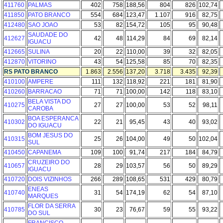
411760
PALMAS
402
758
188,56
804
826
102,74
411850
PATO BRANCO
554
684
123,47
1.107
916
82,75
412480
SAO JOAO
53
82
154,72
105
95
90,48
SAUDADE DO
412627
42
48
114,29
84
69
82,14
IGUACU
412665
SULINA
20
22
110,00
39
32
82,05
412870
VITORINO
43
54
125,58
85
70
82,35
RS PATO BRANCO
1.863
2.556
137,20
3.718
3.435
92,39
410100
AMPERE
111
132
118,92
221
181
81,90
410260
BARRACAO
71
71
100,00
142
118
83,10
BELA VISTA DO
410275
27
27
100,00
53
52
98,11
CAROBA
BOA ESPERANCA
410302
22
21
95,45
43
40
93,02
DO IGUACU
BOM JESUS DO
410315
25
26
104,00
49
50
102,04
SUL
410450
CAPANEMA
109
100
91,74
217
184
84,79
CRUZEIRO DO
410657
28
29
103,57
56
50
89,29
IGUACU
410720
DOIS VIZINHOS
266
289
108,65
531
429
80,79
ENEAS
410740
31
54
174,19
62
54
87,10
MARQUES
FLOR DA SERRA
410785
30
23
76,67
59
55
93,22
DO SUL