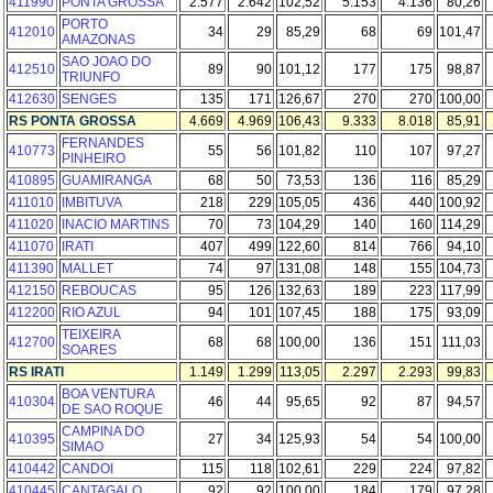
411990
PONTA GROSSA
2.577
2.642
102,52
5.153
4.136
80,26
PORTO
412010
34
29
85,29
68
69
101,47
AMAZONAS
SAO JOAO DO
412510
89
90
101,12
177
175
98,87
TRIUNFO
412630
SENGES
135
171
126,67
270
270
100,00
RS PONTA GROSSA
4.669
4.969
106,43
9.333
8.018
85,91
FERNANDES
410773
55
56
101,82
110
107
97,27
PINHEIRO
410895
GUAMIRANGA
68
50
73,53
136
116
85,29
411010
IMBITUVA
218
229
105,05
436
440
100,92
411020
INACIO MARTINS
70
73
104,29
140
160
114,29
411070
IRATI
407
499
122,60
814
766
94,10
411390
MALLET
74
97
131,08
148
155
104,73
412150
REBOUCAS
95
126
132,63
189
223
117,99
412200
RIO AZUL
94
101
107,45
188
175
93,09
TEIXEIRA
412700
68
68
100,00
136
151
111,03
SOARES
RS IRATI
1.149
1.299
113,05
2.297
2.293
99,83
BOA VENTURA
410304
46
44
95,65
92
87
94,57
DE SAO ROQUE
CAMPINA DO
410395
27
34
125,93
54
54
100,00
SIMAO
410442
CANDOI
115
118
102,61
229
224
97,82
410445
CANTAGALO
92
92
100,00
184
179
97,28