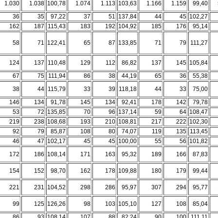
1.030
1.038
100,78
1.074
1.113
103,63
1.166
1.159
99,40
36
35
97,22
37
51
137,84
44
45
102,27
162
187
115,43
183
192
104,92
185
176
95,14
58
71
122,41
65
87
133,85
71
79
111,27
124
137
110,48
129
112
86,82
137
145
105,84
67
75
111,94
86
38
44,19
65
36
55,38
38
44
115,79
33
39
118,18
44
33
75,00
146
134
91,78
145
134
92,41
178
142
79,78
53
72
135,85
70
96
137,14
59
64
108,47
219
238
108,68
193
210
108,81
217
222
102,30
92
79
85,87
108
80
74,07
119
135
113,45
46
47
102,17
45
45
100,00
55
56
101,82
172
186
108,14
171
163
95,32
189
166
87,83
154
152
98,70
162
178
109,88
180
179
99,44
221
231
104,52
298
286
95,97
307
294
95,77
99
125
126,26
98
103
105,10
127
108
85,04
86
93
108,14
107
88
82,24
90
100
111,11