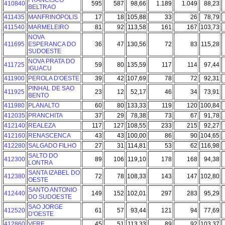
FRANCISCO
410840
595
587
98,66
1.189
1.049
88,23
BELTRAO
411435
MANFRINOPOLIS
17
18
105,88
33
26
78,79
411540
MARMELEIRO
81
92
113,58
161
167
103,73
NOVA
411695
ESPERANCA DO
36
47
130,56
72
83
115,28
SUDOESTE
NOVA PRATA DO
411725
59
80
135,59
117
114
97,44
IGUACU
411900
PEROLA D'OESTE
39
42
107,69
78
72
92,31
PINHAL DE SAO
411925
23
12
52,17
46
34
73,91
BENTO
411980
PLANALTO
60
80
133,33
119
120
100,84
412035
PRANCHITA
37
29
78,38
73
67
91,78
412140
REALEZA
117
127
108,55
233
215
92,27
412160
RENASCENCA
43
43
100,00
86
90
104,65
412280
SALGADO FILHO
27
31
114,81
53
62
116,98
SALTO DO
412300
89
106
119,10
178
168
94,38
LONTRA
SANTA IZABEL DO
412380
72
78
108,33
143
147
102,80
OESTE
SANTO ANTONIO
412440
149
152
102,01
297
283
95,29
DO SUDOESTE
SAO JORGE
412520
61
57
93,44
121
94
77,69
D'OESTE
412860
VERE
45
51
113,33
89
92
103,37