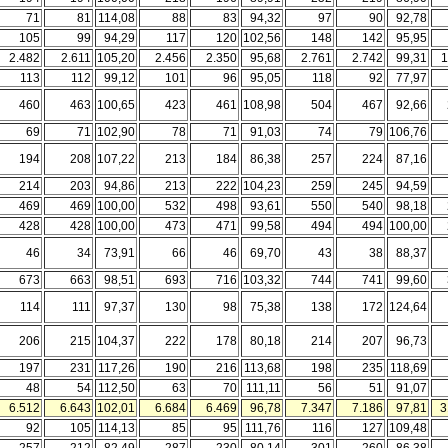
71
81
114,08
88
83
94,32
97
90
92,78
105
99
94,29
117
120
102,56
148
142
95,95
2.482
2.611
105,20
2.456
2.350
95,68
2.761
2.742
99,31
1
113
112
99,12
101
96
95,05
118
92
77,97
460
463
100,65
423
461
108,98
504
467
92,66
69
71
102,90
78
71
91,03
74
79
106,76
194
208
107,22
213
184
86,38
257
224
87,16
214
203
94,86
213
222
104,23
259
245
94,59
469
469
100,00
532
498
93,61
550
540
98,18
428
428
100,00
473
471
99,58
494
494
100,00
46
34
73,91
66
46
69,70
43
38
88,37
673
663
98,51
693
716
103,32
744
741
99,60
114
111
97,37
130
98
75,38
138
172
124,64
206
215
104,37
222
178
80,18
214
207
96,73
197
231
117,26
190
216
113,68
198
235
118,69
48
54
112,50
63
70
111,11
56
51
91,07
6.512
6.643
102,01
6.684
6.469
96,78
7.347
7.186
97,81
3
92
105
114,13
85
95
111,76
116
127
109,48