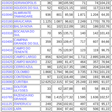
410020
ADRIANOPOLIS
36
38
105,56
71
74
104,23
410030
AGUDOS DO SUL
52
63
121,15
103
117
113,59
ALMIRANTE
410040
936
801
85,58
1.871
1.204
64,35
TAMANDARE
410180
ARAUCARIA
1.125
1.087
96,62
2.249
1.770
78,70
410230
BALSA NOVA
91
102
112,09
181
186
102,76
BOCAIUVA DO
410310
70
95
135,71
140
142
101,43
SUL
CAMPINA
410400
359
393
109,47
717
607
84,66
GRANDE DO SUL
CAMPO DO
410410
62
75
120,97
123
119
96,75
TENENTE
410420
CAMPO LARGO
856
924
107,94
1.711
2.895
169,20
410425
CAMPO MAGRO
232
189
81,47
464
357
76,94
410520
CERRO AZUL
98
115
117,35
196
204
104,08
410580
COLOMBO
1.868
1.794
96,04
3.735
3.781
101,23
410620
CONTENDA
97
113
116,49
194
193
99,48
410690
CURITIBA
12.625
12.315
97,54
25.249
22.995
91,07
DOUTOR
412863
33
62
187,88
65
58
89,23
ULYSSES
FAZENDA RIO
410765
798
1.415
177,32
1.595
1.636
102,57
GRANDE
411125
ITAPERUCU
249
256
102,81
497
473
95,17
411320
LAPA
312
304
97,44
623
506
81,22