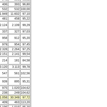
406
393
96,80
532
532
100,00
1.949
11.602
97,10
481
458
95,22
2.124
2.109
99,29
337
327
97,03
958
912
95,20
979
954
97,45
2.328
2.264
97,25
2.151
2.141
99,54
214
181
84,58
3.120
3.113
99,78
547
561
102,56
939
895
95,31
975
1.020
104,62
238
249
104,62
1.058
30.349
97,72
409
463
113,20