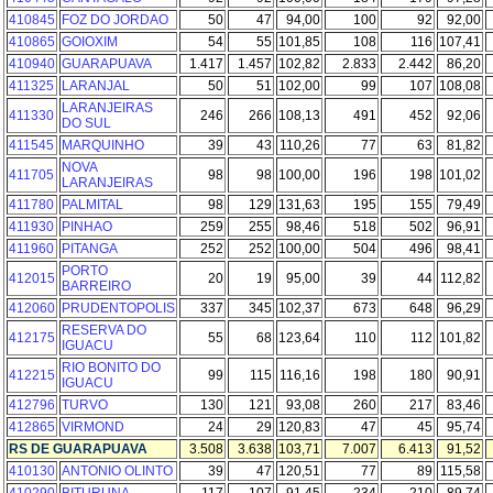
410845
FOZ DO JORDAO
50
47
94,00
100
92
92,00
410865
GOIOXIM
54
55
101,85
108
116
107,41
410940
GUARAPUAVA
1.417
1.457
102,82
2.833
2.442
86,20
411325
LARANJAL
50
51
102,00
99
107
108,08
LARANJEIRAS
411330
246
266
108,13
491
452
92,06
DO SUL
411545
MARQUINHO
39
43
110,26
77
63
81,82
NOVA
411705
98
98
100,00
196
198
101,02
LARANJEIRAS
411780
PALMITAL
98
129
131,63
195
155
79,49
411930
PINHAO
259
255
98,46
518
502
96,91
411960
PITANGA
252
252
100,00
504
496
98,41
PORTO
412015
20
19
95,00
39
44
112,82
BARREIRO
412060
PRUDENTOPOLIS
337
345
102,37
673
648
96,29
RESERVA DO
412175
55
68
123,64
110
112
101,82
IGUACU
RIO BONITO DO
412215
99
115
116,16
198
180
90,91
IGUACU
412796
TURVO
130
121
93,08
260
217
83,46
412865
VIRMOND
24
29
120,83
47
45
95,74
RS DE GUARAPUAVA
3.508
3.638
103,71
7.007
6.413
91,52
410130
ANTONIO OLINTO
39
47
120,51
77
89
115,58