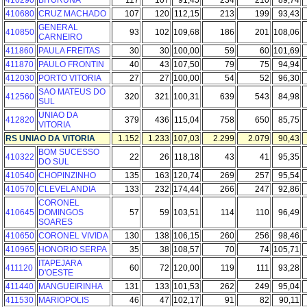
410290
BITURUNA
117
107
91,45
234
210
89,74
410680
CRUZ MACHADO
107
120
112,15
213
199
93,43
GENERAL
410850
93
102
109,68
186
201
108,06
CARNEIRO
411860
PAULA FREITAS
30
30
100,00
59
60
101,69
411870
PAULO FRONTIN
40
43
107,50
79
75
94,94
412030
PORTO VITORIA
27
27
100,00
54
52
96,30
SAO MATEUS DO
412560
320
321
100,31
639
543
84,98
SUL
UNIAO DA
412820
379
436
115,04
758
650
85,75
VITORIA
RS UNIAO DA VITORIA
1.152
1.233
107,03
2.299
2.079
90,43
BOM SUCESSO
410322
22
26
118,18
43
41
95,35
DO SUL
410540
CHOPINZINHO
135
163
120,74
269
257
95,54
410570
CLEVELANDIA
133
232
174,44
266
247
92,86
CORONEL
410645
DOMINGOS
57
59
103,51
114
110
96,49
SOARES
410650
CORONEL VIVIDA
130
138
106,15
260
256
98,46
410965
HONORIO SERPA
35
38
108,57
70
74
105,71
ITAPEJARA
411120
60
72
120,00
119
111
93,28
D'OESTE
411440
MANGUEIRINHA
131
133
101,53
262
249
95,04
411530
MARIOPOLIS
46
47
102,17
91
82
90,11