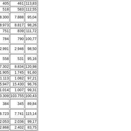
405
461
113,83
518
583
112,55
8.300
7.888
95,04
8.973
8.817
98,26
751
839
111,72
784
790
100,77
2.991
2.946
98,50
558
531
95,16
7.302
8.834
120,98
1.905
1.745
91,60
1.113
1.082
97,21
5.947
15.430
96,76
1.014
1.007
99,31
3.309
103.755
100,43
384
345
89,84
6.723
7.741
115,14
2.053
2.036
99,17
2.868
2.402
83,75