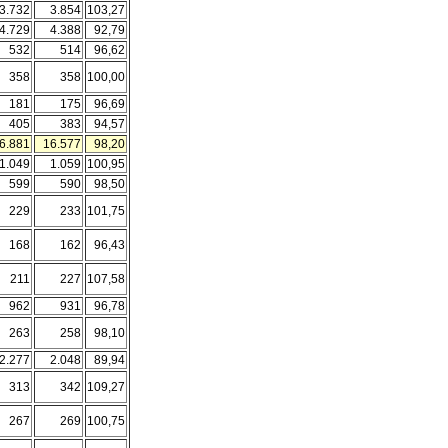
3.732
3.854
103,27
4.729
4.388
92,79
532
514
96,62
358
358
100,00
181
175
96,69
405
383
94,57
6.881
16.577
98,20
1.049
1.059
100,95
599
590
98,50
229
233
101,75
168
162
96,43
211
227
107,58
962
931
96,78
263
258
98,10
2.277
2.048
89,94
313
342
109,27
267
269
100,75